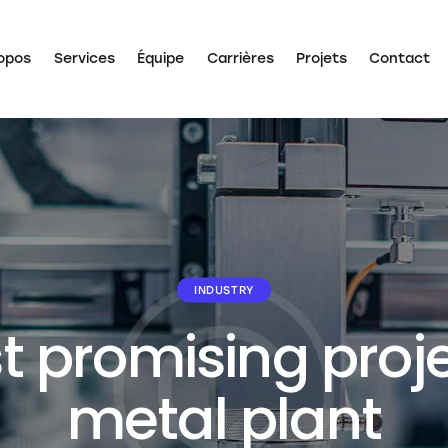
opos
Services
Équipe
Carrières
Projets
Contact
À Propos
Services
Équipe
Carrières
Projets
Con
INDUSTRY
 promising proje
metal plant