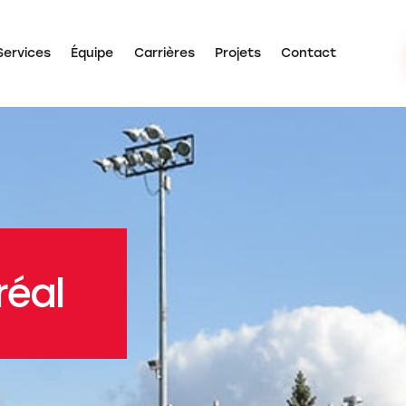
Services
Équipe
Carrières
Projets
Contact
pos
Services
Équipe
Carrières
Projets
Contact
réal