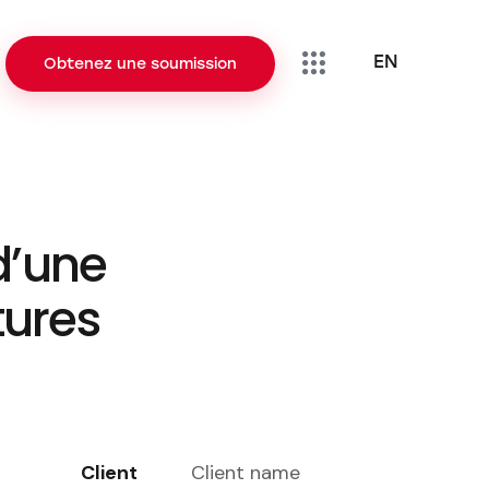
EN
Obtenez une soumission
EN
Obtenez une soumission
d’une
tures
Client
Client name